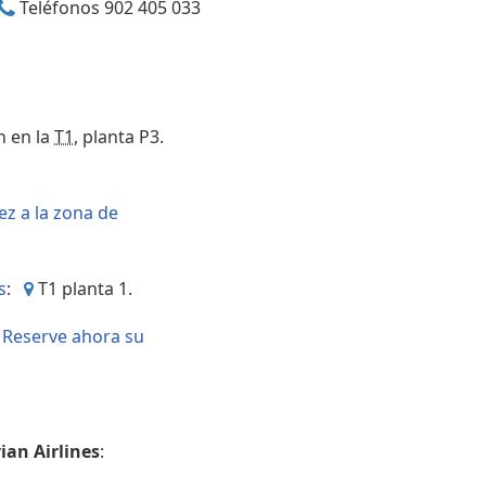
Teléfonos 902 405 033
Áreas WiFi / Internet
n en la
T1
, planta P3.
ez a la zona de
s
:
T1 planta 1.
?
Reserve ahora su
ian Airlines
: