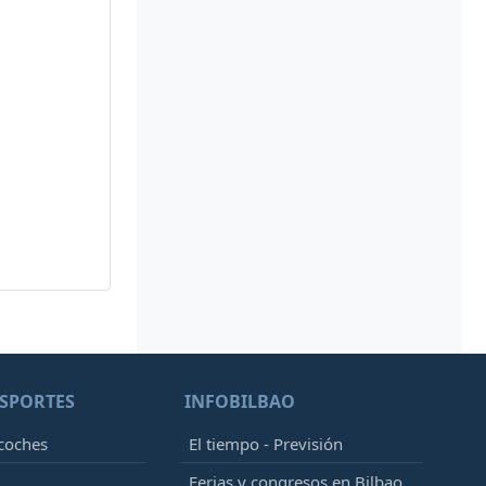
SPORTES
INFOBILBAO
 coches
El tiempo - Previsión
Ferias y congresos en Bilbao