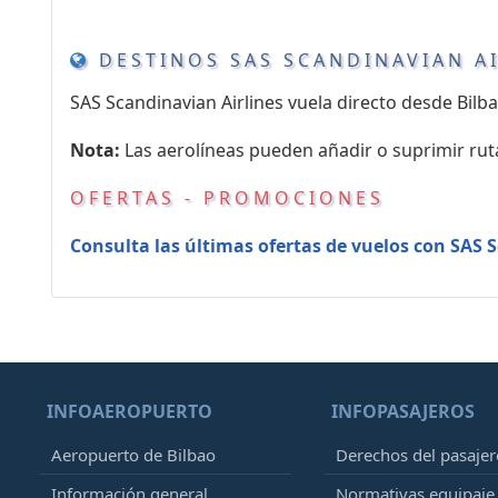
DESTINOS SAS SCANDINAVIAN A
SAS Scandinavian Airlines vuela directo desde Bil
Nota:
Las aerolíneas pueden añadir o suprimir rut
OFERTAS - PROMOCIONES
Consulta las últimas ofertas de vuelos con SAS 
INFOAEROPUERTO
INFOPASAJEROS
Aeropuerto de Bilbao
Derechos del pasajer
Información general
Normativas equipaj