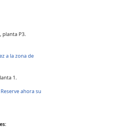
Áreas WiFi / Internet
, planta P3.
ez a la zona de
lanta 1.
?
Reserve ahora su
es
: