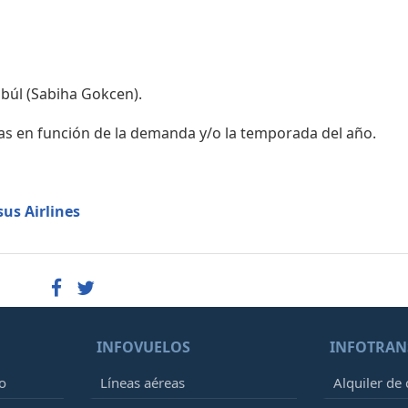
nbúl (Sabiha Gokcen).
as en función de la demanda y/o la temporada del año.
us Airlines
INFOVUELOS
INFOTRAN
o
Líneas aéreas
Alquiler de