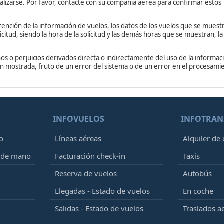
lizarse. Por favor, contacte con su compañía aérea para confirmar estos
tención de la información de vuelos, los datos de los vuelos que se muest
citud, siendo la hora de la solicitud y las demás horas que se muestran, la
os o perjuicios derivados directa o indirectamente del uso de la informac
ión mostrada, fruto de un error del sistema o de un error en el procesami
INFOVUELOS
INFOTRAN
o
Líneas aéreas
Alquiler de
e de mano
Facturación check-in
Taxis
Reserva de vuelos
Autobús
k
Llegadas - Estado de vuelos
En coche
Salidas - Estado de vuelos
Traslados a