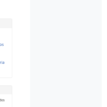
os
ria
odos