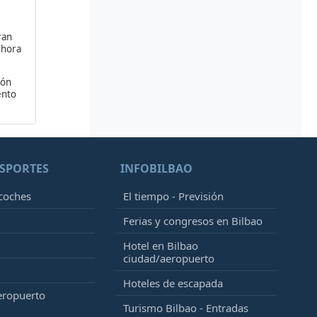
ran
 hora
ión
ento
SPORTES
INFOBILBAO
 coches
El tiempo - Previsión
Ferias y congresos en Bilbao
Hotel en Bilbao
ciudad/aeropuerto
Hoteles de escapada
eropuerto
Turismo Bilbao - Entradas