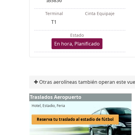
IB5836
Terminal
Cinta Equipaje
T1
Estado
En hora, Planificado
Otras aerolíneas también operan este vue
Traslados Aeropuerto
Hotel, Estadio, Feria
Reserva tu traslado al estadio de fútbol