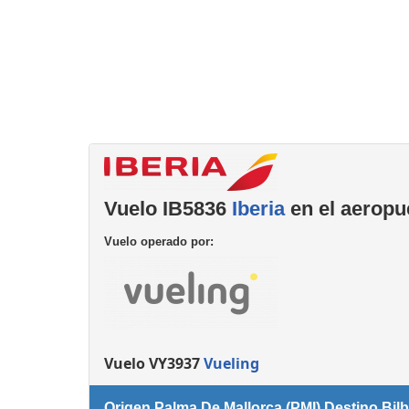
complementarios
Vuelo IB5836
Iberia
en el aeropu
Vuelo operado por:
Vuelo VY3937
Vueling
Origen Palma De Mallorca (PMI) Destino Bilb