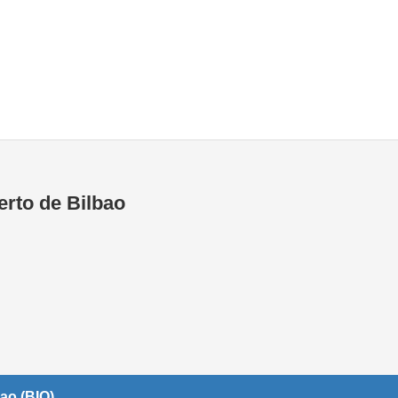
Áreas WiFi / Internet
erto de Bilbao
ao (BIO)